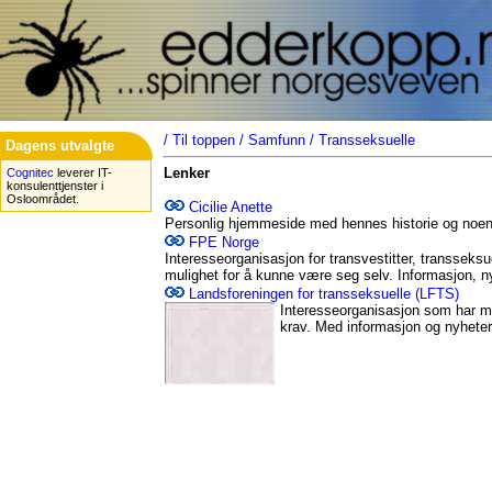
/
Til toppen
/
Samfunn
/
Transseksuelle
Dagens utvalgte
Lenker
Cognitec
leverer IT-
konsulenttjenster i
Osloområdet.
Cicilie Anette
Personlig hjemmeside med hennes historie og noen
FPE Norge
Interesseorganisasjon for transvestitter, transsek
mulighet for å kunne være seg selv. Informasjon, n
Landsforeningen for transseksuelle (LFTS)
Interesseorganisasjon som har må
krav. Med informasjon og nyheter