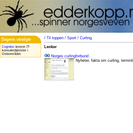
/
Til toppen
/
Sport
/
Curling
Dagens utvalgte
Lenker
Cognitec
leverer IT-
konsulenttjenster i
Osloområdet.
Norges curlingforbund
Nyheter, fakta om curling, terminl