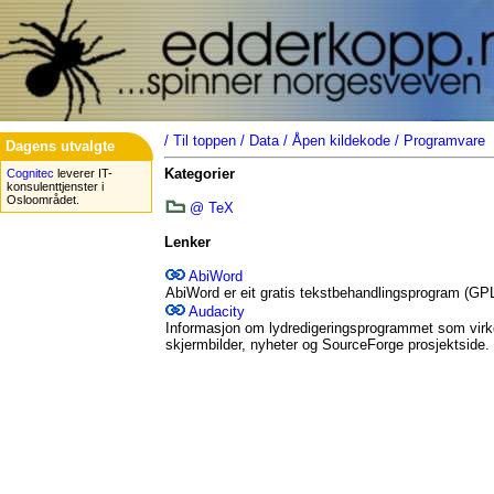
/
Til toppen
/
Data
/
Åpen kildekode
/
Programvare
Dagens utvalgte
Kategorier
Cognitec
leverer IT-
konsulenttjenster i
Osloområdet.
@ TeX
Lenker
AbiWord
AbiWord er eit gratis tekstbehandlingsprogram (GPL
Audacity
Informasjon om lydredigeringsprogrammet som virk
skjermbilder, nyheter og SourceForge prosjektside.