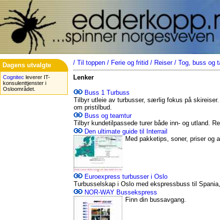
/
Til toppen
/
Ferie og fritid
/
Reiser
/
Tog, buss og t
Dagens utvalgte
Lenker
Cognitec
leverer IT-
konsulenttjenster i
Osloområdet.
Buss 1 Turbuss
Tilbyr utleie av turbusser, særlig fokus på skireis
om pristilbud.
Buss og teamtur
Tilbyr kundetilpassede turer både inn- og utland. R
Den ultimate guide til Interrail
Med pakketips, soner, priser og
Euroexpress turbusser i Oslo
Turbusselskap i Oslo med ekspressbuss til Spania,
NOR-WAY Bussekspress
Finn din bussavgang.