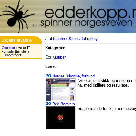
/
Til toppen
/
Sport
/
Ishockey
Dagens utvalgte
Kategorier
Cognitec
leverer IT-
konsulenttjenster i
Osloområdet.
Klubber
Lenker
Norges ishockeyforbund
Nyheter, statistikk og resultater 
nå, med spillere og resultater.
Red Beavers
Supporterside for Stjernen hocke