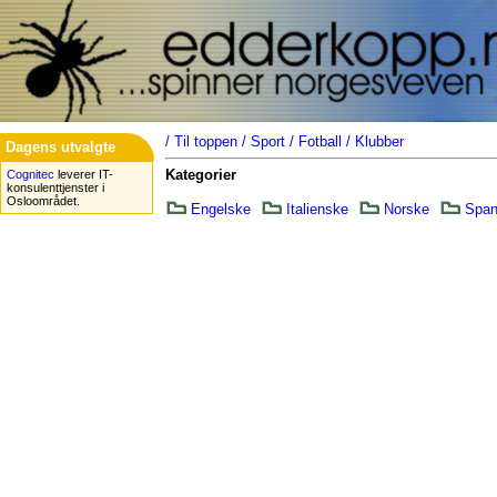
/
Til toppen
/
Sport
/
Fotball
/
Klubber
Dagens utvalgte
Kategorier
Cognitec
leverer IT-
konsulenttjenster i
Osloområdet.
Engelske
Italienske
Norske
Spa