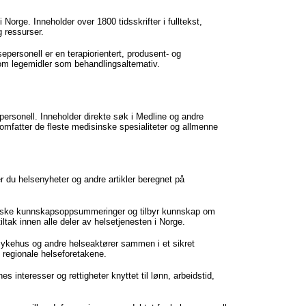
 i Norge. Inneholder over 1800 tidsskrifter i fulltekst,
 ressurser.
personell er en terapiorientert, produsent- og
m legemidler som behandlingsalternativ.
epersonell. Inneholder direkte søk i Medline og andre
omfatter de fleste medisinske spesialiteter og allmenne
er du helsenyheter og andre artikler beregnet på
tiske kunnskapsoppsummeringer og tilbyr kunnskap om
tiltak innen alle deler av helsetjenesten i Norge.
kehus og andre helseaktører sammen i et sikret
e regionale helseforetakene.
s interesser og rettigheter knyttet til lønn, arbeidstid,