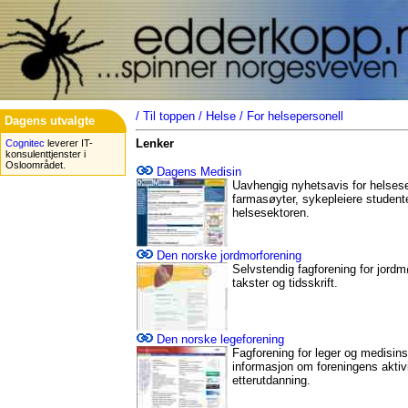
/
Til toppen
/
Helse
/
For helsepersonell
Dagens utvalgte
Lenker
Cognitec
leverer IT-
konsulenttjenster i
Osloområdet.
Dagens Medisin
Uavhengig nyhetsavis for helsesek
farmasøyter, sykepleiere studente
helsesektoren.
Den norske jordmorforening
Selvstendig fagforening for jord
takster og tidsskrift.
Den norske legeforening
Fagforening for leger og medisins
informasjon om foreningens aktiv
etterutdanning.