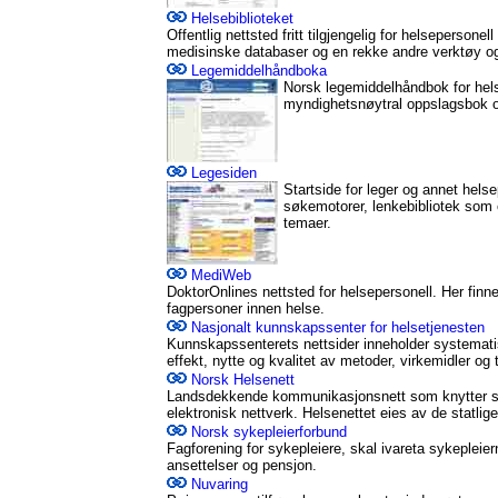
Helsebiblioteket
Offentlig nettsted fritt tilgjengelig for helsepersonell
medisinske databaser og en rekke andre verktøy og
Legemiddelhåndboka
Norsk legemiddelhåndbok for helse
myndighetsnøytral oppslagsbok o
Legesiden
Startside for leger og annet hels
søkemotorer, lenkebibliotek som 
temaer.
MediWeb
DoktorOnlines nettsted for helsepersonell. Her finn
fagpersoner innen helse.
Nasjonalt kunnskapssenter for helsetjenesten
Kunnskapssenterets nettsider inneholder systema
effekt, nytte og kvalitet av metoder, virkemidler og 
Norsk Helsenett
Landsdekkende kommunikasjonsnett som knytter sy
elektronisk nettverk. Helsenettet eies av de statlig
Norsk sykepleierforbund
Fagforening for sykepleiere, skal ivareta sykepleierne
ansettelser og pensjon.
Nuvaring