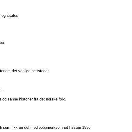
 og sitater.
pp.
 utenom-det-vanlige nettsteder.
k.
r og sanne historier fra det norske folk.
odi som fikk en del medieoppmerksomhet høsten 1996.