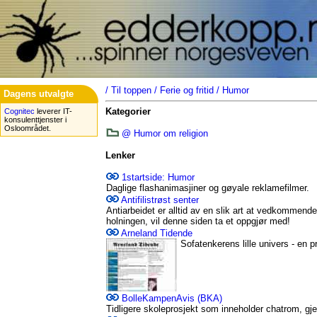
/
Til toppen
/
Ferie og fritid
/
Humor
Dagens utvalgte
Kategorier
Cognitec
leverer IT-
konsulenttjenster i
Osloområdet.
@ Humor om religion
Lenker
1startside: Humor
Daglige flashanimasjiner og gøyale reklamefilmer.
Antifilistrøst senter
Antiarbeidet er alltid av en slik art at vedkommende
holningen, vil denne siden ta et oppgjør med!
Arneland Tidende
Sofatenkerens lille univers - en p
BolleKampenAvis (BKA)
Tidligere skoleprosjekt som inneholder chatrom, gj