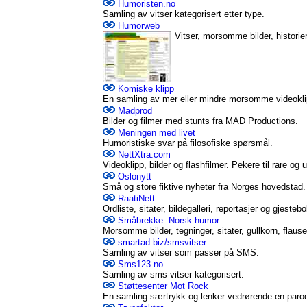
Humoristen.no
Samling av vitser kategorisert etter type.
Humorweb
Vitser, morsomme bilder, historier
Komiske klipp
En samling av mer eller mindre morsomme videokli
Madprod
Bilder og filmer med stunts fra MAD Productions.
Meningen med livet
Humoristiske svar på filosofiske spørsmål.
NettXtra.com
Videoklipp, bilder og flashfilmer. Pekere til rare og
Oslonytt
Små og store fiktive nyheter fra Norges hovedstad.
RaatiNett
Ordliste, sitater, bildegalleri, reportasjer og gjestebo
Småbrekke: Norsk humor
Morsomme bilder, tegninger, sitater, gullkorn, flause
smartad.biz/smsvitser
Samling av vitser som passer på SMS.
Sms123.no
Samling av sms-vitser kategorisert.
Støttesenter Mot Rock
En samling særtrykk og lenker vedrørende en par