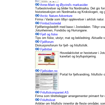
Anne-Marit og Øyvind's markasider.
Turbeskrivelser og bilder fra Nordmarka. Det gis for
historieseksjon om Nordmarka og Krokskogen, og g
Arctic Nature Adventure
Firma i Vardø som tilbyr opplevelser i arktisk natur.
FimbulJostedal
Fjellføringsbedrift med base i Jostedalen. Tilbyr sn
Jotunheimen, Fondsbu og Hurrungane.
Fjell og fiske
Tips om fiske, utstyr, mat og bekledning. Aktuelle v
Fjellforum
Diskusjonsforum for fjell- og friluftsfolk.
Fjellrittet
Hovedaktivitet er hesteturer i Jo
kanefart og bryllupskjøring.
Fjellsiden.no
Portal for fjellvandring, friluftsliv
Friluftskompaniet AS
Firma som tilrettelegger arrangementer primært for 
Friluftslivet
Artikler om friluftsliv innenfor de fleste områder, so