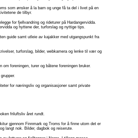
ms som ønsker å la barn og unge få ta del i livet på en
itetene de tilbyr.
legge for fjellvandring og rideturer på Hardangervidda.
vidda og hyttene der, turforslag og nyttige tips.
 uten guide samt utleie av kajakker med utgangspunkt fra
velser, turforslag, bilder, webkamera og lenke til vær og
on om foreningen, turer og båtene foreningen bruker.
e grupper.
iteter for næringsliv og organisasjoner samt private
ken friluftsliv året rundt.
itur gjennom Finnmark og Troms for å finne utom det er
og langt nok. Bilder, dagbok og reiserute.