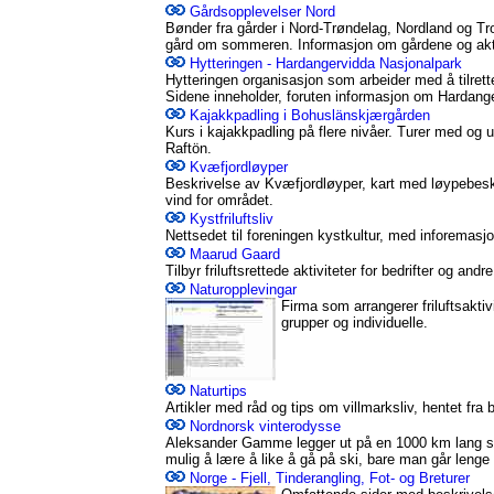
Gårdsopplevelser Nord
Bønder fra gårder i Nord-Trøndelag, Nordland og Tro
gård om sommeren. Informasjon om gårdene og aktiv
Hytteringen - Hardangervidda Nasjonalpark
Hytteringen organisasjon som arbeider med å tilrette
Sidene inneholder, foruten informasjon om Hardanger
Kajakkpadling i Bohuslänskjærgården
Kurs i kajakkpadling på flere nivåer. Turer med og
Raftön.
Kvæfjordløyper
Beskrivelse av Kvæfjordløyper, kart med løypebeskri
vind for området.
Kystfriluftsliv
Nettsedet til foreningen kystkultur, med inforemasj
Maarud Gaard
Tilbyr friluftsrettede aktiviteter for bedrifter og andr
Naturopplevingar
Firma som arrangerer friluftsaktiv
grupper og individuelle.
Naturtips
Artikler med råd og tips om villmarksliv, hentet fra bo
Nordnorsk vinterodysse
Aleksander Gamme legger ut på en 1000 km lang sk
mulig å lære å like å gå på ski, bare man går lenge 
Norge - Fjell, Tinderangling, Fot- og Breturer