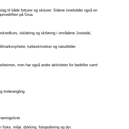
slag til både fotturer og skiturer. Sidene inneholder også en
urvedriften på Grua.
øskredkurs, isklatring og skiføring i områdene Jostedal,
illmarksnyheter, turbeskrivelser og naturbilder.
tunheimen, men har også andre aktiviteter for bedrifter samt
 og tinderangling.
næringslivet
m fiske, miljø, dykking, fotografering og dyr.