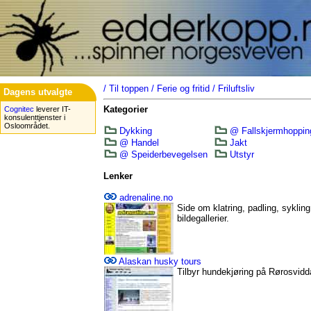
/
Til toppen
/
Ferie og fritid
/
Friluftsliv
Dagens utvalgte
Kategorier
Cognitec
leverer IT-
konsulenttjenster i
Osloområdet.
Dykking
@ Fallskjermhoppin
@ Handel
Jakt
@ Speiderbevegelsen
Utstyr
Lenker
adrenaline.no
Side om klatring, padling, syklin
bildegallerier.
Alaskan husky tours
Tilbyr hundekjøring på Rørosvidd