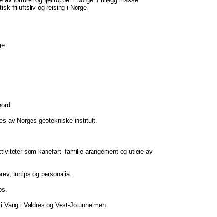
av fotturer og fjelltopper i Norge. I tillegg masse
sk friluftsliv og reising i Norge
ge.
nord.
es av Norges geotekniske institutt.
tiviteter som kanefart, familie arangement og utleie av
ev, turtips og personalia.
ps.
er i Vang i Valdres og Vest-Jotunheimen.