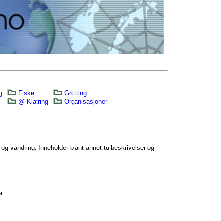
g
Fiske
Grotting
@ Klatring
Organisasjoner
g og vandring. Inneholder blant annet turbeskrivelser og
a.