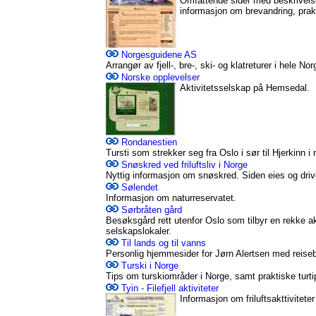
Omfattende sider med beskrivelse 
informasjon om brevandring, prakti
Norgesguidene AS
Arrangør av fjell-, bre-, ski- og klatreturer i hele Nor
Norske opplevelser
Aktivitetsselskap på Hemsedal.
Rondanestien
Tursti som strekker seg fra Oslo i sør til Hjerkinn i 
Snøskred ved friluftsliv i Norge
Nyttig informasjon om snøskred. Siden eies og driv
Sølendet
Informasjon om naturreservatet.
Sørbråten gård
Besøksgård rett utenfor Oslo som tilbyr en rekke ak
selskapslokaler.
Til lands og til vanns
Personlig hjemmesider for Jørn Alertsen med reisebr
Turski i Norge
Tips om turskiområder i Norge, samt praktiske turti
Tyin - Filefjell aktiviteter
Informasjon om friluftsakttivitet