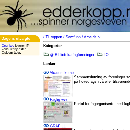
/
Til toppen
/
Samfunn
/
Arbeidsliv
Dagens utvalgte
Kategorier
Cognitec
leverer IT-
konsulenttjenster i
Osloområdet.
@ Bibliotekarfagforeninger
LO
Lenker
Akademikerne
Sammenslutning av foreninger 
på hovedfagsnivå eller tilsvarend
Faglig vev
Portal for fagorganiserte med fag
GRAFILL