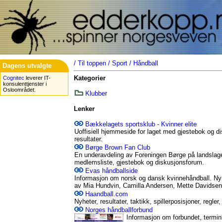
/
Til toppen
/
Sport
/
Håndball
Dagens utvalgte
Kategorier
Cognitec
leverer IT-
konsulenttjenster i
Osloområdet.
Klubber
Lenker
Bækkelagets sportsklub - Kvinner elite
Uoffisiell hjemmeside for laget med gjestebok og dis
resultater.
Børge Brown Fan Club
En underavdeling av Foreningen Børge på landslaget
medlemsliste, gjestebok og diskusjonsforum.
Evas håndballside
Informasjon om norsk og dansk kvinnehåndball. Nyhete
av Mia Hundvin, Camilla Andersen, Mette Davidsen 
Haandball.com
Nyheter, resultater, taktikk, spillerposisjoner, regler
Norges håndballforbund
Informasjon om forbundet, terminli