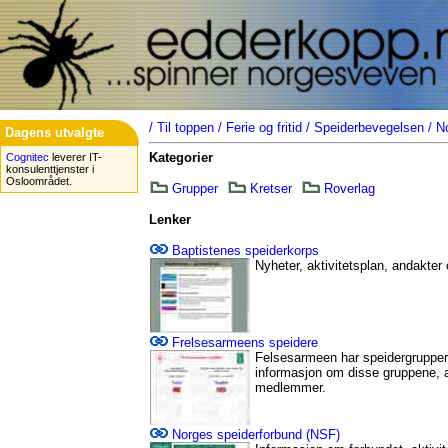
/
Til toppen
/
Ferie og fritid
/
Speiderbevegelsen
/
N
Dagens utvalgte
Kategorier
Cognitec
leverer IT-
konsulenttjenster i
Osloområdet.
Grupper
Kretser
Roverlag
Lenker
Baptistenes speiderkorps
Nyheter, aktivitetsplan, andakter
Frelsesarmeens speidere
Felsesarmeen har speidergrupper 
informasjon om disse gruppene, a
medlemmer.
Norges speiderforbund (NSF)