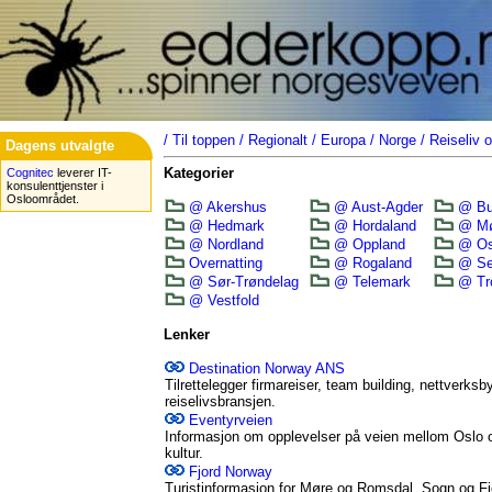
/
Til toppen
/
Regionalt
/
Europa
/
Norge
/
Reiseliv 
Dagens utvalgte
Kategorier
Cognitec
leverer IT-
konsulenttjenster i
Osloområdet.
@ Akershus
@ Aust-Agder
@ Bu
@ Hedmark
@ Hordaland
@ Mø
@ Nordland
@ Oppland
@ Os
Overnatting
@ Rogaland
@ Se
@ Sør-Trøndelag
@ Telemark
@ Tr
@ Vestfold
Lenker
Destination Norway ANS
Tilrettelegger firmareiser, team building, nettverks
reiselivsbransjen.
Eventyrveien
Informasjon om opplevelser på veien mellom Oslo o
kultur.
Fjord Norway
Turistinformasjon for Møre og Romsdal, Sogn og F