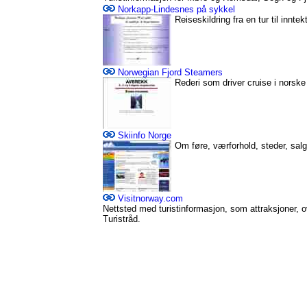
Norkapp-Lindesnes på sykkel
Reiseskildring fra en tur til innte
Norwegian Fjord Steamers
Rederi som driver cruise i norske 
Skiinfo Norge
Om føre, værforhold, steder, salg
Visitnorway.com
Nettsted med turistinformasjon, som attraksjoner, o
Turistråd.