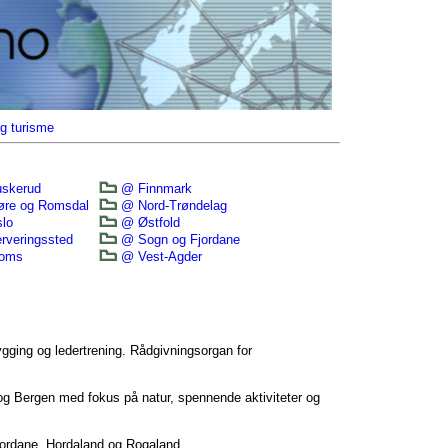
og turisme
skerud
@ Finnmark
re og Romsdal
@ Nord-Trøndelag
lo
@ Østfold
rveringssted
@ Sogn og Fjordane
oms
@ Vest-Agder
bygging og ledertrening. Rådgivningsorgan for
g Bergen med fokus på natur, spennende aktiviteter og
jordane, Hordaland og Rogaland.