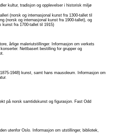
er kultur, tradisjon og opplevelser i historisk miljø
leri (norsk og internasjonal kunst fra 1300-tallet til
 (norsk og internasjonal kunst fra 1900-tallet), og
unst fra 1700-tallet til 1915)
re, årlige maleriutstillinger. Informasjon om verkets
og konserter. Nettbasert bestilling for grupper og
ot.
1875-1948) kunst, samt hans mausoleum. Informasjon om
tur.
t på norsk samtidskunst og figurasjon. Fast Odd
n utenfor Oslo. Informasjon om utstillinger, bibliotek,