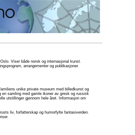
slo. Viser både norsk og internasjonal kunst.
lingsprogram, arrangementer og publikasjoner.
familiens unike private museum med billedkunst og
og en samling med gamle ikoner av gresk og russisk
elle utstillinger gjennom hele året. Informasjon om
krusts liv, forfatterskap og humorfylte fantasiverden.
iser.