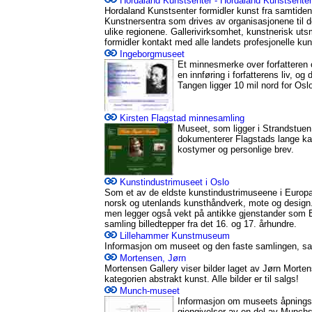
Hordaland Kunstsenter - Hordaland Kunstsenter
Hordaland Kunstsenter formidler kunst fra samtiden
Kunstnersentra som drives av organisasjonene til d
ulike regionene. Gallerivirksomhet, kunstnerisk utsm
formidler kontakt med alle landets profesjonelle kun
Ingeborgmuseet
Et minnesmerke over forfatteren 
en innføring i forfatterens liv, 
Tangen ligger 10 mil nord for Osl
Kirsten Flagstad minnesamling
Museet, som ligger i Strandstue
dokumenterer Flagstads lange kar
kostymer og personlige brev.
Kunstindustrimuseet i Oslo
Som et av de eldste kunstindustrimuseene i Europ
norsk og utenlands kunsthåndverk, mote og design. 
men legger også vekt på antikke gjenstander som Bal
samling billedtepper fra det 16. og 17. århundre.
Lillehammer Kunstmuseum
Informasjon om museet og den faste samlingen, samt
Mortensen, Jørn
Mortensen Gallery viser bilder laget av Jørn Mortens
kategorien abstrakt kunst. Alle bilder er til salgs!
Munch-museet
Informasjon om museets åpningst
gjengivelser av en del av Munchs