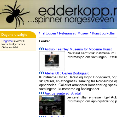
/
Til toppen
/
Referanse
/
Museer
/
Kunst og kultur
Dagens utvalgte
Lenker
Cognitec
leverer IT-
konsulenttjenster i
Osloområdet.
Astrup Fearnley Museum for Moderne Kunst
Privateid samtidskunstmuseum i O
Informasjon om samlingen, utstil
Atelier 88 : Galleri Bodøgaard
Kunstnerne Oscar, Harald og Ingrid Bodøgaard, og 
skulpturer, en etnografisk samling fra Nord-Norge 
opprinnelse. Galleriet arrangerer konserter og spesi
samlingene, kunstnerne og åpningstider.
Aukrustsenteret i Alvdal
Senteret tilbyr en reise i Kjell Au
Informasjon om åpningstider og pr