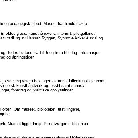
fé og pedagogisk tilbud. Museet har tilhold i Oslo.
møbler, glass, kunsthåndverk, interiør), pilotgalleriet,
st utstilling av Hannah Ryggen, Synnøve Anker Aurdal og
 og Bodøs historie fra 1816 og frem til i dag. Informasjon
rag og åpningstider.
ts samling viser utviklingen av norsk billedkunst gjennom
også norsk kunsthåndverk og tekstil samt samisk
linger, foredrag og praktiske opplysninger.
Horten. Om museet, biblioteket, utstillingene,
ingene.
 verk. Museet ligger langs Præstvægen i Ringsaker