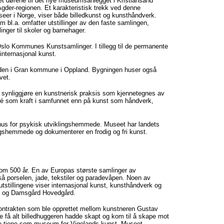
et dørene til det nye museumsanlegget i Kristiansand
Agder-regionen. Et karakteristisk trekk ved denne
seer i Norge, viser både billedkunst og kunsthåndverk.
 bl.a. omfatter utstillinger av den faste samlingen,
inger til skoler og barnehager.
slo Kommunes Kunstsamlinger. I tillegg til de permanente
internasjonal kunst.
ården i Gran kommune i Oppland. Bygningen huser også
vet.
å synliggjøre en kunstnerisk praksis som kjennetegnes av
dé som kraft i samfunnet enn på kunst som håndverk,
hus for psykisk utviklingshemmede. Museet har landets
ngshemmede og dokumenterer en frodig og fri kunst.
om 500 år. En av Europas største samlinger av
gså porselen, jade, tekstiler og paradevåpen. Noen av
tstillingene viser internasjonal kunst, kunsthåndverk og
g og Damsgård Hovedgård.
ontrakten som ble opprettet mellom kunstneren Gustav
e få alt billedhuggeren hadde skapt og kom til å skape mot
e tjene som museum for Vigelands kunst. Museet