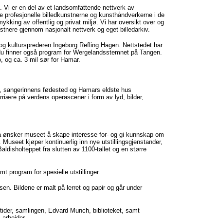
. Vi er en del av et landsomfattende nettverk av
e profesjonelle billedkunstnerne og kunsthåndverkerne i de
ykking av offentlig og privat miljø. Vi har oversikt over og
stnere gjennom nasjonalt nettverk og eget billedarkiv.
og kultursprederen Ingeborg Refling Hagen. Nettstedet har
og du finner også program for Wergelandsstemnet på Tangen.
o, og ca. 3 mil sør for Hamar.
n, sangerinnens fødested og Hamars eldste hus
riære på verdens operascener i form av lyd, bilder,
a ønsker museet å skape interesse for- og gi kunnskap om
Museet kjøper kontinuerlig inn nye utstillingsgjenstander,
disholteppet fra slutten av 1100-tallet og en større
 program for spesielle utstillinger.
en. Bildene er malt på lerret og papir og går under
ider, samlingen, Edvard Munch, biblioteket, samt
 arbeider.