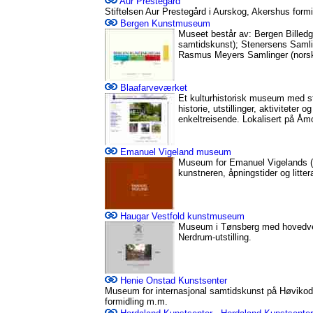
Aur Prestegård
Stiftelsen Aur Prestegård i Aurskog, Akershus formidl
Bergen Kunstmuseum
Museet består av: Bergen Billedgal
samtidskunst); Stenersens Samling
Rasmus Meyers Samlinger (norsk k
Blaafarveværket
Et kulturhistorisk museum med sto
historie, utstillinger, aktiviteter 
enkeltreisende. Lokalisert på Åm
Emanuel Vigeland museum
Museum for Emanuel Vigelands (
kunstneren, åpningstider og littera
Haugar Vestfold kunstmuseum
Museum i Tønsberg med hovedvek
Nerdrum-utstilling.
Henie Onstad Kunstsenter
Museum for internasjonal samtidskunst på Høvikodde
formidling m.m.