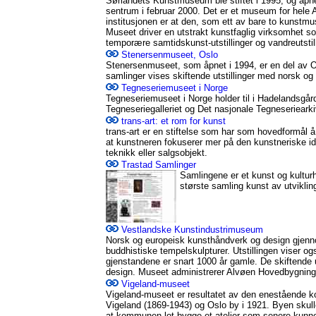
Sørlandets Kunstmuseum ble stiftet i 1995, og åpn
sentrum i februar 2000. Det er et museum for hele 
institusjonen er at den, som ett av bare to kunstmu
Museet driver en utstrakt kunstfaglig virksomhet som
temporære samtidskunst-utstillinger og vandreutstill
Stenersenmuseet, Oslo
Stenersenmuseet, som åpnet i 1994, er en del av O
samlinger vises skiftende utstillinger med norsk og 
Tegneseriemuseet i Norge
Tegneseriemuseet i Norge holder til i Hadelandsg
Tegneseriegalleriet og Det nasjonale Tegneseriearki
trans-art: et rom for kunst
trans-art er en stiftelse som har som hovedformål 
at kunstneren fokuserer mer på den kunstneriske i
teknikk eller salgsobjekt.
Trastad Samlinger
Samlingene er et kunst og kultur
største samling kunst av utvikli
Vestlandske Kunstindustrimuseum
Norsk og europeisk kunsthåndverk og design gjenn
buddhistiske tempelskulpturer. Utstillingen viser o
gjenstandene er snart 1000 år gamle. De skiftende u
design. Museet administrerer Alvøen Hovedbygnin
Vigeland-museet
Vigeland-museet er resultatet av den enestående k
Vigeland (1869-1943) og Oslo by i 1921. Byen skull
at kommunen lot bygge et atelier som senere kunn