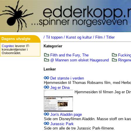
/
Til toppen
/
Kunst og kultur
/
Film
/
Titler
Dagens utvalgte
Kategorier
Cognitec
leverer IT-
konsulenttjenster i
Osloområdet.
Filth and the Fury, The
Fuckin
@ Mannen som elsket Haugesund
Ringen
Lenker
Det største i verden
Hjemmesiden til Thomas Robsams film, med Herbo
Jeg er Dina
Hjemmesiden til filmen Jeg er D
Jon's Aladdin page
Side om Disneyfilmen Aladdin. Masse stoff om kara
Jurassic Park
Side om alle de tre Jurassic Park-filmene.