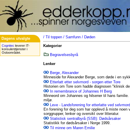
/
Til toppen
/
Samfunn
/
Døden
Dagens utvalgte
Kategorier
Cognitec
leverer IT-
konsulenttjenster i
Osloområdet.
Begravelsesbyrå
Lenker
Berge, Alexander
Minneside for Alexander Berge, som døde i en syk
Etterlatt etter selvmord - sorgen etter Tore
Historien om Tore som hadde diagnosen "klinisk de
In remembrance of Johannes H Berg
Minneord om Johannes og hilsener til hans familie. 
miljø.
Leve - Landsforening for etterlatte ved selvmor
En forening for deg som har opplevd å miste noen ve
sorggrupper, lenker og oversikt over litteratur.
Statistisk sentralbyrå (SSB): Dødsårsaker
Statistikk for dødsårsaker i Norge 1999.
Til minne om Maren Emilie