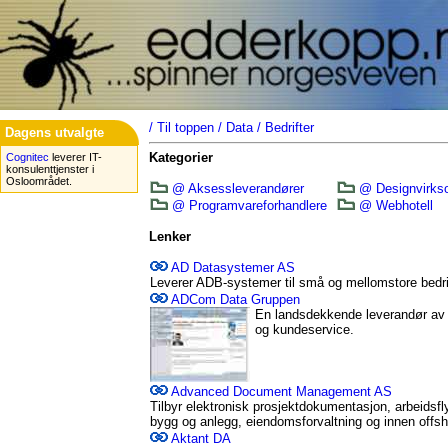
/
Til toppen
/
Data
/
Bedrifter
Dagens utvalgte
Kategorier
Cognitec
leverer IT-
konsulenttjenster i
Osloområdet.
@ Aksessleverandører
@ Designvirks
@ Programvareforhandlere
@ Webhotell
Lenker
AD Datasystemer AS
Leverer ADB-systemer til små og mellomstore bedri
ADCom Data Gruppen
En landsdekkende leverandør av I
og kundeservice.
Advanced Document Management AS
Tilbyr elektronisk prosjektdokumentasjon, arbeidsf
bygg og anlegg, eiendomsforvaltning og innen offs
Aktant DA