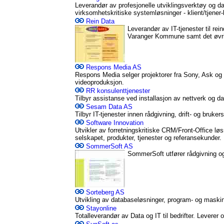
Leverandør av profesjonelle utviklingsverktøy og da
virksomhetskritiske systemløsninger - klient/tjene
Rein Data
Leverandør av IT-tjenester til rei
Varanger Kommune samt det øvr
Respons Media AS
Respons Media selger projektorer fra Sony, Ask og
videoproduksjon.
RR konsulenttjenester
Tilbyr assistanse ved installasjon av nettverk og da
Sesam Data AS
Tilbyr IT-tjenester innen rådgivning, drift- og bruke
Software Innovation
Utvikler av forretningskritiske CRM/Front-Office lø
selskapet, produkter, tjenester og referansekunder.
SommerSoft AS
SommerSoft utfører rådgivning o
Sorteberg AS
Utvikling av databaseløsninger, program- og maskinva
Stayonline
Totalleverandør av Data og IT til bedrifter. Leverer