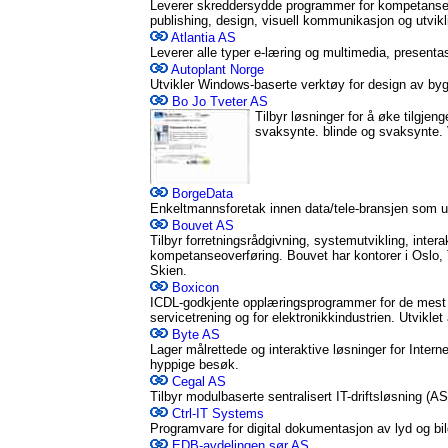
Leverer skreddersydde programmer for kompetanseh
publishing, design, visuell kommunikasjon og utvikl
Atlantia AS
Leverer alle typer e-læring og multimedia, presenta
Autoplant Norge
Utvikler Windows-baserte verktøy for design av byg
Bo Jo Tveter AS
Tilbyr løsninger for å øke tilgjeng
svaksynte. blinde og svaksynte. V
BorgeData
Enkeltmannsforetak innen data/tele-bransjen som ut
Bouvet AS
Tilbyr forretningsrådgivning, systemutvikling, inte
kompetanseoverføring. Bouvet har kontorer i Oslo,
Skien.
Boxicon
ICDL-godkjente opplæringsprogrammer for de mest va
servicetrening og for elektronikkindustrien. Utvikle
Byte AS
Lager målrettede og interaktive løsninger for Intern
hyppige besøk.
Cegal AS
Tilbyr modulbaserte sentralisert IT-driftsløsning (AS
Ctrl-IT Systems
Programvare for digital dokumentasjon av lyd og bi
EDB-avdelingen sør AS