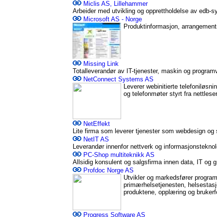
Miclis AS, Lillehammer
Arbeider med utvikling og opprettholdelse av edb-sy
Microsoft AS - Norge
Produktinformasjon, arrangement
Missing Link
Totalleverandør av IT-tjenester, maskin og programva
NetConnect Systems AS
Leverer webinitierte telefoniløsn
og telefonmøter styrt fra nettlese
NetEffekt
Lite firma som leverer tjenester som webdesign og 
NetIT AS
Leverandør innenfor nettverk og informasjonstekno
PC-Shop multiteknikk AS
Allsidig konsulent og salgsfirma innen data, IT og gr
Profdoc Norge AS
Utvikler og markedsfører programm
primærhelsetjenesten, helsestasj
produktene, opplæring og bruker
Progress Software AS