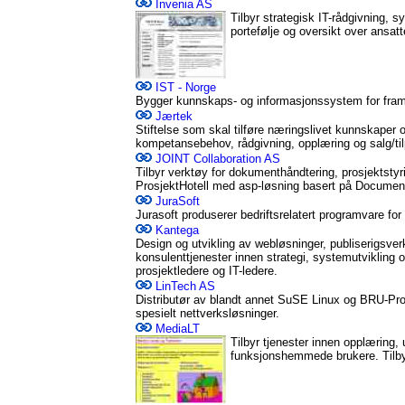
Invenia AS
Tilbyr strategisk IT-rådgivning,
portefølje og oversikt over ansatt
IST - Norge
Bygger kunnskaps- og informasjonssystem for fram
Jærtek
Stiftelse som skal tilføre næringslivet kunnskaper 
kompetansebehov, rådgivning, opplæring og salg/ti
JOINT Collaboration AS
Tilbyr verktøy for dokumenthåndtering, prosjektsty
ProsjektHotell med asp-løsning basert på Docum
JuraSoft
Jurasoft produserer bedriftsrelatert programvare fo
Kantega
Design og utvikling av webløsninger, publiserigsverk
konsulenttjenester innen strategi, systemutvikling o
prosjektledere og IT-ledere.
LinTech AS
Distributør av blandt annet SuSE Linux og BRU-Pro
spesielt nettverksløsninger.
MediaLT
Tilbyr tjenester innen opplæring, 
funksjonshemmede brukere. Tilbyr