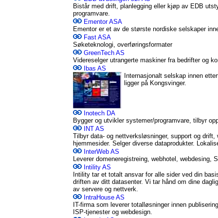
Bistår med drift, planlegging eller kjøp av EDB utsty
programvare.
Ementor ASA
Ementor er et av de største nordiske selskaper inne
Fast ASA
Søketeknologi, overføringsformater
GreenTech AS
Videreselger utrangerte maskiner fra bedrifter og ko
Ibas AS
Internasjonalt selskap innen ette
ligger på Kongsvinger.
Inotech DA
Bygger og utvikler systemer/programvare, tilbyr op
INT AS
Tilbyr data- og nettverksløsninger, support og drif
hjemmesider. Selger diverse dataprodukter. Lokalis
InterWeb AS
Leverer domeneregistreing, webhotel, webdesing, 
Intility AS
Intility tar et totalt ansvar for alle sider ved din bas
driften av ditt datasenter. Vi tar hånd om dine daglige 
av servere og nettverk.
IntraHouse AS
IT-firma som leverer totalløsninger innen publiserin
ISP-tjenester og webdesign.