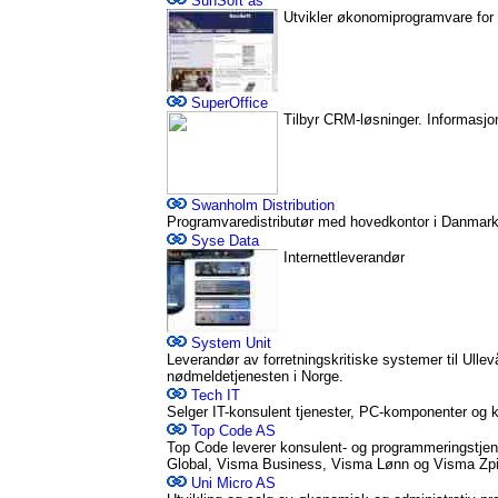
SunSoft as
Utvikler økonomiprogramvare for f
SuperOffice
Tilbyr CRM-løsninger. Informasjo
Swanholm Distribution
Programvaredistributør med hovedkontor i Danmark 
Syse Data
Internettleverandør
System Unit
Leverandør av forretningskritiske systemer til Ull
nødmeldetjenesten i Norge.
Tech IT
Selger IT-konsulent tjenester, PC-komponenter og ko
Top Code AS
Top Code leverer konsulent- og programmeringstje
Global, Visma Business, Visma Lønn og Visma Zpi
Uni Micro AS