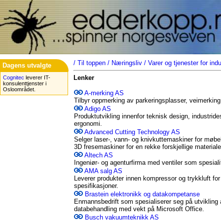
/
Til toppen
/
Næringsliv
/
Varer og tjenester for ind
Dagens utvalgte
Lenker
Cognitec
leverer IT-
konsulenttjenster i
Osloområdet.
A-merking AS
Tilbyr oppmerking av parkeringsplasser, veimerking,
Adigo AS
Produktutvikling innenfor teknisk design, industrid
ergonomi.
Advanced Cutting Technology AS
Selger laser-, vann- og knivkuttemaskiner for møbel
3D fresemaskiner for en rekke forskjellige materiale
Altech AS
Ingeniør- og agenturfirma med ventiler som spesiali
AMA salg AS
Leverer produkter innen kompressor og trykkluft fo
spesifikasjoner.
Brastein elektronikk og datakompetanse
Enmannsbedrift som spesialiserer seg på utvikling a
databehandling med vekt på Microsoft Office.
Busch vakuumteknikk AS