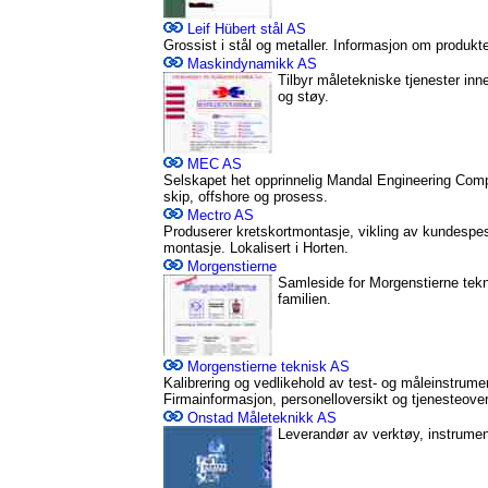
Leif Hübert stål AS
Grossist i stål og metaller. Informasjon om produkte
Maskindynamikk AS
Tilbyr måletekniske tjenester inn
og støy.
MEC AS
Selskapet het opprinnelig Mandal Engineering Com
skip, offshore og prosess.
Mectro AS
Produserer kretskortmontasje, vikling av kundespes
montasje. Lokalisert i Horten.
Morgenstierne
Samleside for Morgenstierne tek
familien.
Morgenstierne teknisk AS
Kalibrering og vedlikehold av test- og måleinstrum
Firmainformasjon, personelloversikt og tjenesteover
Onstad Måleteknikk AS
Leverandør av verktøy, instrumen