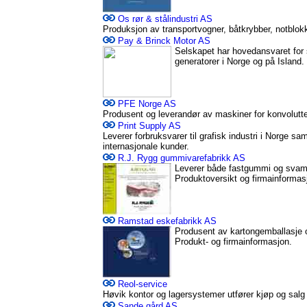
Os rør & stålindustri AS
Produksjon av transportvogner, båtkrybber, notblokke
Pay & Brinck Motor AS
Selskapet har hovedansvaret for 
generatorer i Norge og på Island.
PFE Norge AS
Produsent og leverandør av maskiner for konvolutte
Print Supply AS
Leverer forbruksvarer til grafisk industri i Norge sam
internasjonale kunder.
R.J. Rygg gummivarefabrikk AS
Leverer både fastgummi og svam
Produktoversikt og firmainformas
Ramstad eskefabrikk AS
Produsent av kartongemballasje o
Produkt- og firmainformasjon.
Reol-service
Høvik kontor og lagersystemer utfører kjøp og salg
Sande gård AS