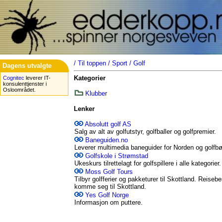
/
Til toppen
/
Sport
/
Golf
Dagens utvalgte
Kategorier
Cognitec
leverer IT-
konsulenttjenster i
Osloområdet.
Klubber
Lenker
Absolutt golf AS
Salg av alt av golfutstyr, golfballer og golfpremier.
Baneguiden.no
Leverer multimedia baneguider for Norden og golfbø
Golfskole i Strømstad
Ukeskurs tilrettelagt for golfspillere i alle kategori
Moss Golf Tours
Tilbyr golfferier og pakketurer til Skottland. Reis
komme seg til Skottland.
Yes Golf Norge
Informasjon om puttere.