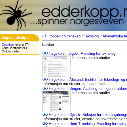
/
Til toppen
/
Vitenskap
/
Teknologi
/
Akademiske ins
Dagens utvalgte
Lenker
Cognitec
leverer IT-
konsulenttjenster i
Osloområdet.
Høgskolen i Agder: Avdeling for teknologi
Informasjon om studier.
Høgskolen i Ålesund: Institutt for teknologi- og
Informasjon om studier og fagpersonell.
Høgskolen i Bergen: Avdeling for ingeniørutdan
Informasjon om studier.
Høgskolen i Gjøvik: Seksjon for teknologidesig
Informasjon om studier, ansatte og hovedprosjekter
Høgskolen i Nord-Trøndelag: Avdeling for sykepl