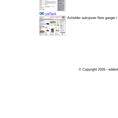
yaTack
Avholder auksjoner flere ganger i
© Copyright 2026 - edder