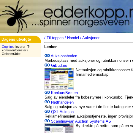
/
Til toppen
/
Handel
/
Auksjoner
Dagens utvalgte
Lenker
Cognitec
leverer IT-
konsulenttjenster i
Osloområdet.
Auksjonsboden
Markedsplass med auksjoner og rubrikkannonser i e
GiBud.no
Nettauksjon og rubrikkannonser for 
firmamedlemsskap.
KonkursBørsen
Salg av eiendeler fra bobestyrere i konkursbo. Tje
Netthandelen
Salg og auksjon av nye varer i de fleste kategorier
QXL Auksjon
Reklamefinansiert auksjonstjeneste, ingen provisjo
Scandinavian Auction Systems AS
By direkte på nettet som på en v