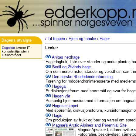
/
Til toppen
/
Hjem og familie
/
Hager
Dagens utvalgte
Lenker
Cognitec
leverer IT-
konsulenttjenster i
Osloområdet.
Anitas netthage
Hagedagbok, liste over stauder og andre planter, h
Bodil og Øivinds hage
Om sommerblomster, stauder og veksthus, samt inf
Den norske Rhododendronforening
Forening for rododendroninteresserte med medlemsbl
Hagegal
Et diskusjonsforum med spørsmål og svar for hagei
Hagen vår
Personlig hjemmeside med informasjon om hagearb
Hageselskapet
Med spørsmål, diskusjonsforum, kursinformasjon og l
Hagis
Om produksjon av frukt og bær og varsel om spred
Magnar's Arctic Alpines and Perennial Site
Magnar Apsaker forklarer hvilke s
Fotografier, beskrivelser, såmetod