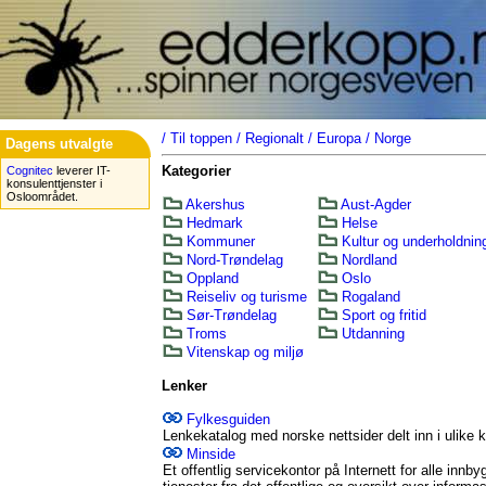
/
Til toppen
/
Regionalt
/
Europa
/
Norge
Dagens utvalgte
Kategorier
Cognitec
leverer IT-
konsulenttjenster i
Osloområdet.
Akershus
Aust-Agder
Hedmark
Helse
Kommuner
Kultur og underholdnin
Nord-Trøndelag
Nordland
Oppland
Oslo
Reiseliv og turisme
Rogaland
Sør-Trøndelag
Sport og fritid
Troms
Utdanning
Vitenskap og miljø
Lenker
Fylkesguiden
Lenkekatalog med norske nettsider delt inn i ulike k
Minside
Et offentlig servicekontor på Internett for alle innby