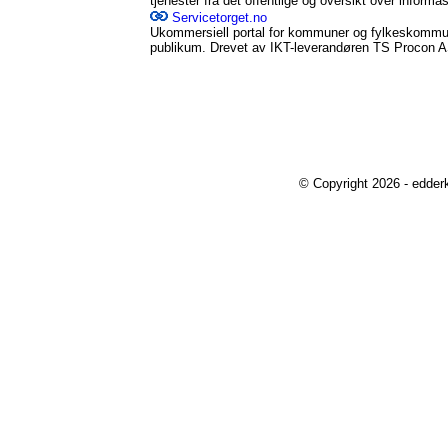
tjenester fra det offentlige og oversikt over informasj
Servicetorget.no
Ukommersiell portal for kommuner og fylkeskommune
publikum. Drevet av IKT-leverandøren TS Procon A
© Copyright 2026 - edder