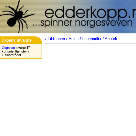
/
Til toppen
/
Helse
/
Legemidler
/
Apotek
Dagens utvalgte
Cognitec
leverer IT-
konsulenttjenster i
Osloområdet.